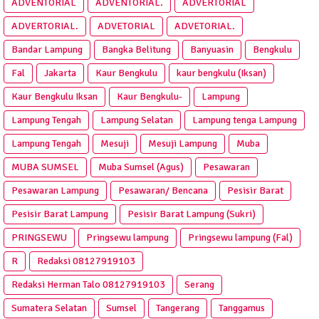
ADVENTORIAL
ADVENTORIAL.
ADVERTORIAL
ADVERTORIAL.
ADVETORIAL
ADVETORIAL.
Bandar Lampung
Bangka Belitung
Banyuasin
Bengkulu
Fal
Jakarta
Kaur Bengkulu
kaur bengkulu (Iksan)
Kaur Bengkulu Iksan
Kaur Bengkulu-
Lampung
Lampung Tengah
Lampung Selatan
Lampung tenga Lampung
Lampung Tengah
Mesuji
Mesuji Lampung
Muba
MUBA SUMSEL
Muba Sumsel (Agus)
Pesawaran
Pesawaran Lampung
Pesawaran/ Bencana
Pesisir Barat
Pesisir Barat Lampung
Pesisir Barat Lampung (Sukri)
PRINGSEWU
Pringsewu lampung
Pringsewu lampung (Fal)
R
Redaksi 08127919103
Redaksi Herman Talo 08127919103
Serang
Sumatera Selatan
Sumsel
Tangerang
Tanggamus