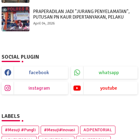
PRAPERADILAN JADI "JURANG PENYELAMATAN",
PUTUSAN PN KAUR DIPERTANYAKAN, PELAKU
KEKERASAN SEKSUAL BEBAS SEJENAK
April 04, 2026
SOCIAL PLUGIN
facebook
whatsapp
instagram
youtube
LABELS
#Mesuji #Pungli
#Mesuji#inovasi
ADPENTORIAL