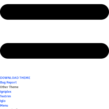
DOWNLOAD THEME
Bug Report
Other Theme
Igniplex
Textrim
Iglo
Menu