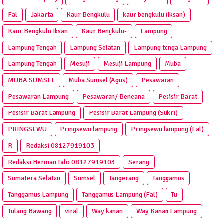
Fal
Jakarta
Kaur Bengkulu
kaur bengkulu (Iksan)
Kaur Bengkulu Iksan
Kaur Bengkulu-
Lampung
Lampung Tengah
Lampung Selatan
Lampung tenga Lampung
Lampung Tengah
Mesuji
Mesuji Lampung
Muba
MUBA SUMSEL
Muba Sumsel (Agus)
Pesawaran
Pesawaran Lampung
Pesawaran/ Bencana
Pesisir Barat
Pesisir Barat Lampung
Pesisir Barat Lampung (Sukri)
PRINGSEWU
Pringsewu lampung
Pringsewu lampung (Fal)
R
Redaksi 08127919103
Redaksi Herman Talo 08127919103
Serang
Sumatera Selatan
Sumsel
Tangerang
Tanggamus
Tanggamus Lampung
Tanggamus Lampung (Fal)
Tu
Tulang Bawang
viral
Way kanan
Way Kanan Lampung